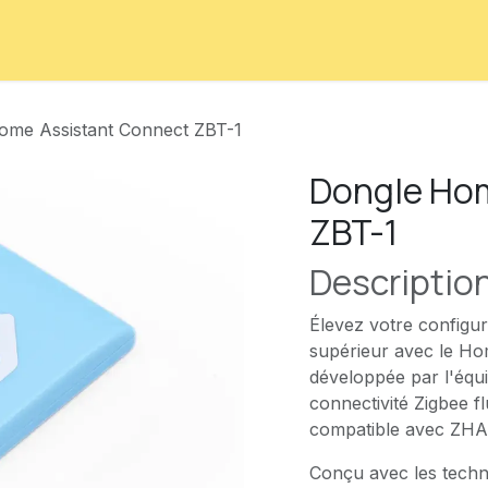
iscord
Contactez-nous
Cours
Rendez-vous
ome Assistant Connect ZBT-1
Dongle Ho
ZBT-1
Descriptio
Élevez votre configur
supérieur avec le Hom
développée par l'équ
connectivité Zigbee fl
compatible avec ZHA
Conçu avec les technol