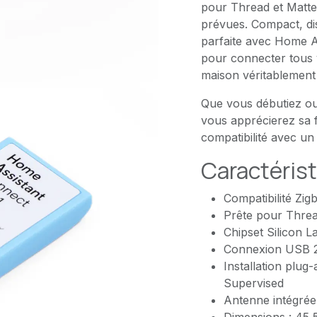
pour Thread et Matte
prévues. Compact, dis
parfaite avec Home As
pour connecter tous v
maison véritablement i
Que vous débutiez ou
vous apprécierez sa fia
compatibilité avec un
Caractéris
Compatibilité Z
Prête pour Thread
Chipset Silicon
Connexion USB 2
Installation plu
Supervised
Antenne intégrée