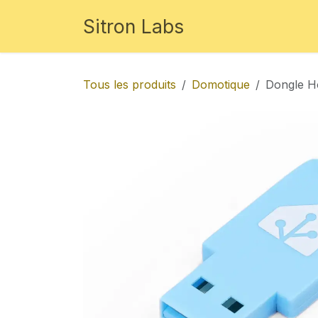
Se rendre au contenu
Sitron Labs
Studio
Boutique
D
Tous les produits
Domotique
Dongle H