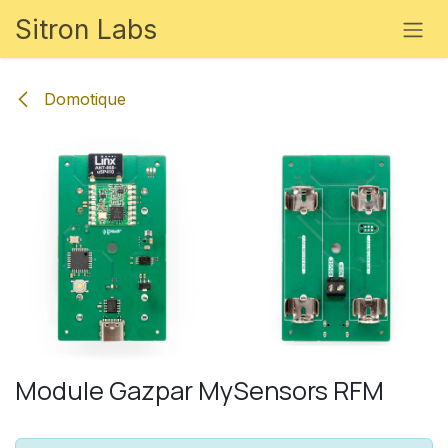
Se rendre au contenu
Sitron Labs
Domotique
Module Gazpar MySensors RFM